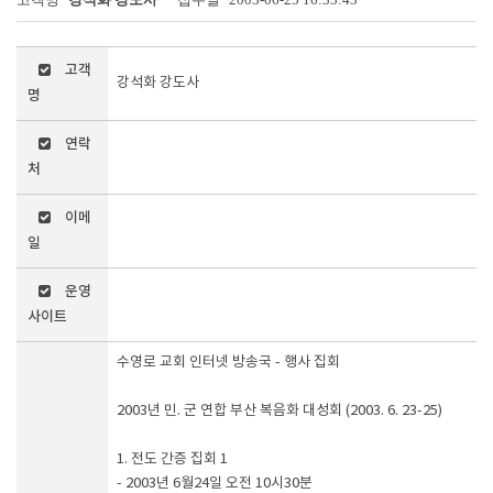
페이지 정보
첨부파일
고객
강석화 강도사
명
연락
처
이메
일
운영
사이트
수영로 교회 인터넷 방송국 - 행사 집회
2003년 민. 군 연합 부산 복음화 대성회 (2003. 6. 23-25)
1. 전도 간증 집회 1
- 2003년 6월24일 오전 10시30분