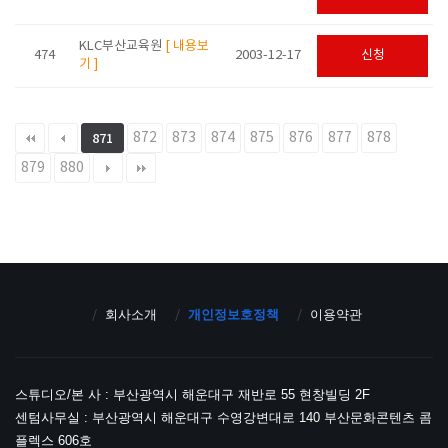
KLC부산교육원
[ 내용보
474
2003-12-17
신청
기 ]
872
873
874
875
876
877
878
871
879
880
회사소개
개인정보호정책
이용약관
스튜디오/본 사 : 부산광역시 해운대구 재반로 55 현창빌딩 2F
센텀사무실 : 부산광역시 해운대구 수영강변대로 140 부산문화콘텐츠 콤
플렉스 606호