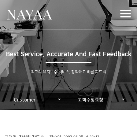
Toggl
naviga
Best Service, Accurate And Fast Feedback
최고의 유지보수 서비스, 정확하고 빠른 피드백
Customer
고객수정요청
고객명
강석화 강도사
접수일
2003-06-25 16:33:43